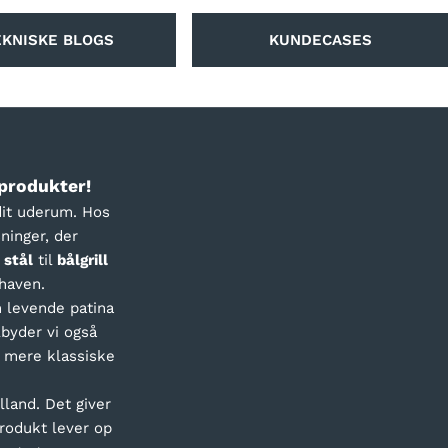
EKNISKE BLOGS
KUNDECASES
produkter!
dit uderum. Hos
ninger, der
 stål
til
bålgrill
haven.
 levende patina
lbyder vi også
g mere klassiske
lland. Det giver
produkt lever op