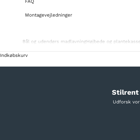
FAQ
Montagevejledninger
Bål og udendørs madlavning
Højbede og plantekass
Indkøbskurv
Stilrent
Udforsk vor