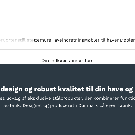
er
Cortenstål støttemure
Haveindretning
Møbler til haven
Møbler 
Din indkøbskurv er tom
 design og robust kvalitet til din have og
es udvalg af eksklusive stålprodukter, der kombinerer funkti
æstetik. Designet og produceret i Danmark på egen fabrik.