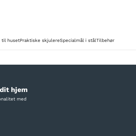
til huset
Praktiske skjulere
Specialmål i stål
Tilbehør
 dit hjem
onalitet med