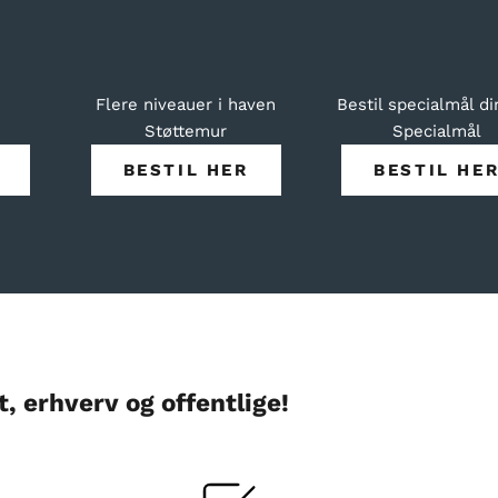
Flere niveauer i haven
Bestil specialmål di
Støttemur
Specialmål
BESTIL HER
BESTIL HE
t, erhverv og offentlige!