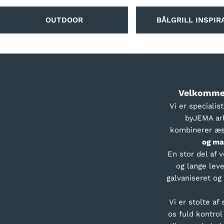
OUTDOOR
BÅLGRILL INSPIR
Velkommen
Vi er speciali
byJEMA arb
kombinerer æst
og ma
En stor del af 
og lange leve
galvaniseret og
Vi er stolte af
os fuld kontrol