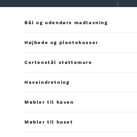
Spring til indhold
Forrig
Bål og udendørs madlavning
Højbede og plantekasser
Cortenstål støttemure
Haveindretning
Møbler til haven
Møbler til huset