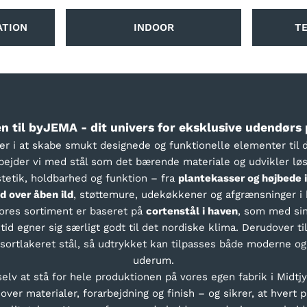
ATION
INDOOR
T
 til byJEMA - dit univers for eksklusive udendørs 
ster i at skabe smukt designede og funktionelle elementer til 
ejder vi med stål som det bærende materiale og udvikler løs
etik, holdbarhed og funktion – fra
plantekasser og højbede i
d over åben ild
, støttemure, udekøkkener og afgrænsninger i 
vores sortiment er baseret på
cortenstål i haven
, som med sin
tid egner sig særligt godt til det nordiske klima. Derudover ti
 sortlakeret stål, så udtrykket kan tilpasses både moderne o
uderum.
 selv at stå for hele produktionen på vores egen fabrik i Midtjy
 over materialer, forarbejdning og finish – og sikrer, at hvert 