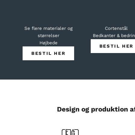
Se flere materialer og
Cortenstål
størrelser
Bedkanter & bedri
Højbede
BESTIL HER
BESTIL HER
Design og produktion af 