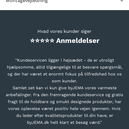
Montagevejledning
Grillhandsker i kraftig ruskind
245 kr
Læder forklæde med byJEMA logo
Hvad vores kunder siger
645 kr
⭐⭐⭐⭐⭐ Anmeldelser
Rotisseri for CUBY bålgrill 80 x 80
"Kundeservicen ligger i højsædet - de er utroligt
hjælpsomme, altid tilgængelige til at besvare spørgsmål,
2.645 kr
og der har været et enormt fokus på tilfredshed hos os
som kunder.
Udekøkken bord cortenstål CUBY
Samlet set kan vi kun give byJEMA vores varmeste
80 x 80 x 80 cm
anbefalinger. Fra den fremragende kundeservice og gratis
3.645 kr
fragt til de holdbare og smukt designede produkter, har
vores oplevelse været positiv hele vejen igennem. Hvis
du leder efter kvalitetsprodukter til din have, er
Udekøkken med vaskmodul CUBY i
cortenstål 80 x 80 x 80 cm
byJEMA.dk helt klart et besøg værd."