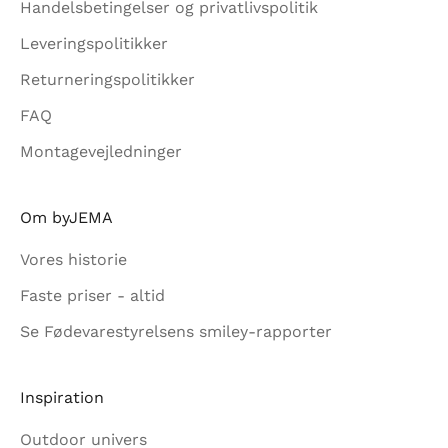
Handelsbetingelser og privatlivspolitik
r du vores
Leveringspolitikker
ingelser
og
vspolitik
.
Returneringspolitikker
FAQ
Montagevejledninger
Om byJEMA
Vores historie
Faste priser - altid
Se Fødevarestyrelsens smiley-rapporter
Inspiration
Outdoor univers