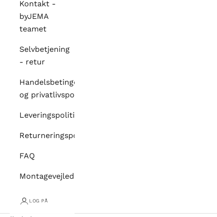
Kontakt -
byJEMA
teamet
Selvbetjening
- retur
Handelsbetingelser
og privatlivspolitik
Leveringspolitikker
Returneringspolitikker
FAQ
Montagevejledninger
LOG PÅ