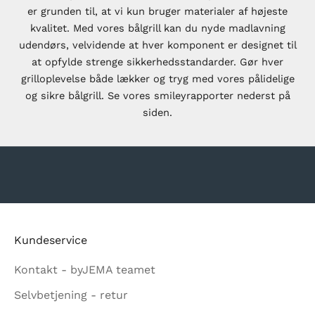
ores
er grunden til, at vi kun bruger materialer af højeste
kvalitet. Med vores bålgrill kan du nyde madlavning
g få
udendørs, velvidende at hver komponent er designet til
ps og ideer til
at opfylde strenge sikkerhedsstandarder. Gør hver
i dit uderum.
grilloplevelse både lækker og tryg med vores pålidelige
mmer er de
og sikre bålgrill. Se vores smileyrapporter nederst på
blive
siden.
r vi lancerer
Gå til element 1
Gå til element 2
Gå til element 3
Gå til element 4
r.
Submit
Kundeservice
Kontakt - byJEMA teamet
MELD
Selvbetjening - retur
 af nyhedsbrevet