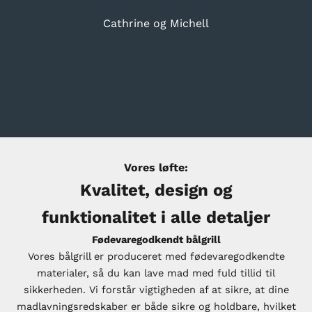
6.295 kr
Cathrine og Michell
Drypbakke i galvaniseret stål til
bålgrill 80 x 80 cm
945 kr
Gå til element 1
Gå til element 2
Gå til element 3
Gå til element 4
Vores løfte:
Kvalitet, design og
funktionalitet i alle detaljer
Fødevaregodkendt bålgrill
Vores bålgrill er produceret med fødevaregodkendte
materialer, så du kan lave mad med fuld tillid til
sikkerheden. Vi forstår vigtigheden af at sikre, at dine
JEMA
madlavningsredskaber er både sikre og holdbare, hvilket