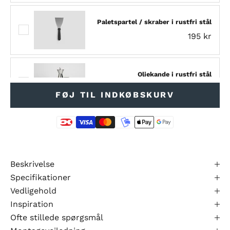
Paletspartel / skraber i rustfri stål
195 kr
Oliekande i rustfri stål
295 kr
FØJ TIL INDKØBSKURV
Infrarød termometer - perfekt til
CUBY bålgrill
295 kr
Beskrivelse
Specifikationer
Pizzaovn for CUBY bålgrill 80 x 80
Vedligehold
1.545 kr
Inspiration
Ofte stillede spørgsmål