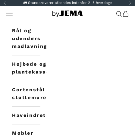
Spring til indhold
🚛 Standardvarer afsendes indenfor 2–5 hverdage
Forrige
N
Åbn navigationsmenu
byJEMA
Åbn søg
Åbn 
Bål og
udendørs
madlavning
Højbede og
plantekasser
Cortenstål
støttemure
Haveindretning
Møbler